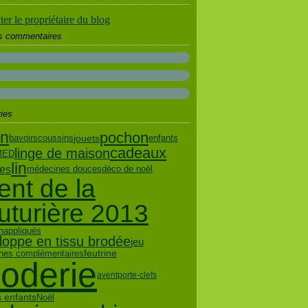
er le propriétaire du blog
rs commentaires
ies
on
pochon
jouets
bavoirs
coussins
enfants
cadeaux
linge de maison
MED
lin
ses
médecines douces
déco de noël
ent de la
uturière 2013
n
appliqués
loppe en tissu brodée
jeu
feutrine
nes complémentaires
roderie
avent
porte-clefs
s enfants
Noël