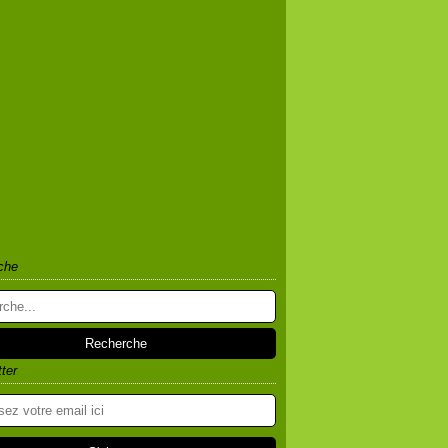
che
ter