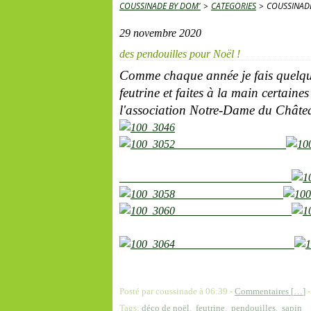
COUSSINADE BY DOM'
>
CATEGORIES
>
COUSSINAD
29 novembre 2020
des pendouilles pour Noël !
Comme chaque année je fais quelque
feutrine et faites à la main certaine
l'association Notre-Dame du Châte
Posté par coussinade à 06:39 -
Commentaires [
…
]
-
Tags:
déco de noël
,
feutrine
,
pendouilles
,
sapin