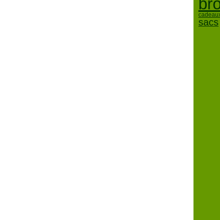
br
cadeaux
sacs