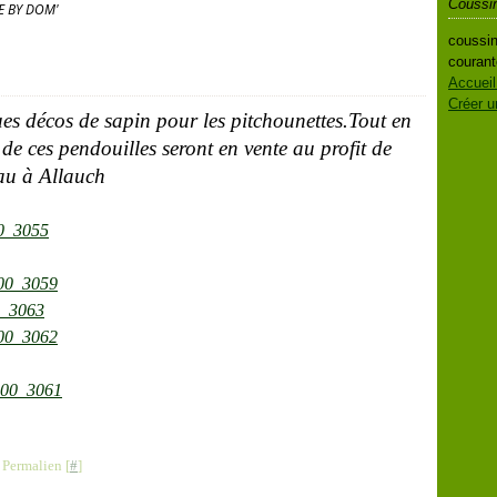
Coussi
E BY DOM'
coussin
courant
Accueil
Créer u
s décos de sapin pour les pitchounettes.Tout en
s de ces pendouilles seront en vente au profit de
au à Allauch
 Permalien [
#
]