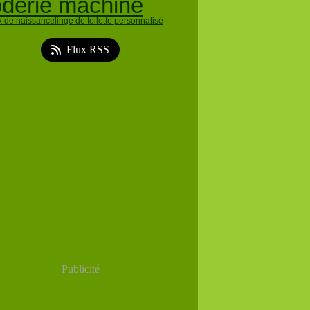
oderie machine
 de naissance
linge de toilette personnalisé
Flux RSS
Publicité