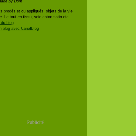
nade by Dom'
s brodés et ou appliqués, objets de la vie
e. Le tout en tissu, soie coton satin etc...
 du blog
n blog avec CanalBlog
Publicité