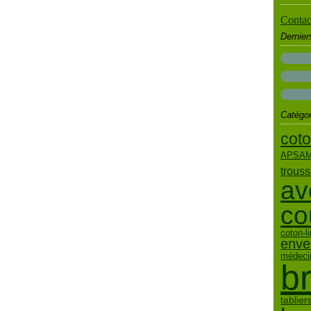
Contact
Dernie
Catégor
cot
APSA
trous
av
co
coton-li
enve
médeci
b
tablier